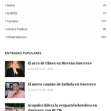
Sismo
(3)
SUSPEG
(1)
Turismo
(51)
UAGro Política
(8)
Universitarios
(41)
ENTRADAS POPULARES
El arco de Ulises en Morena Guerrero
AGOSTO 01, 2026
El nuevo camino de Esthela en Guerrero
AGOSTO 03, 2026
Acapulco lidera la ocupación hotelera en
Guerrero con 85.7%