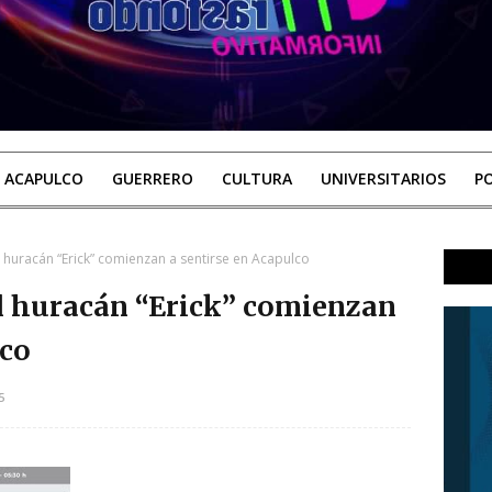
ACAPULCO
GUERRERO
CULTURA
UNIVERSITARIOS
PO
el huracán “Erick” comienzan a sentirse en Acapulco
el huracán “Erick” comienzan
lco
5