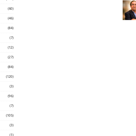
(60)
(46)
(84)
(7)
(12)
(27)
(84)
(120)
(3)
(96)
(7)
(105)
(3)
(1)