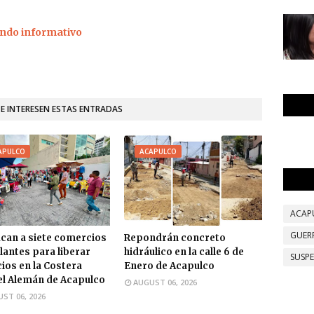
ndo informativo
TE INTERESEN ESTAS ENTRADAS
APULCO
ACAPULCO
ACAP
GUER
ican a siete comercios
Repondrán concreto
antes para liberar
hidráulico en la calle 6 de
SUSP
ios en la Costera
Enero de Acapulco
l Alemán de Acapulco
AUGUST 06, 2026
ST 06, 2026