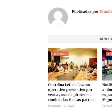
Publicadas por
Trasfo
TAL VEZ 
ACAPULCO
AC
Coordina Leticia Lozano
Notif
operativo preventivo por
ambul
venta y uso de pirotecnia
espac
rumbo a las fiestas patrias
Migue
AUGUST 07, 2026
AUGU