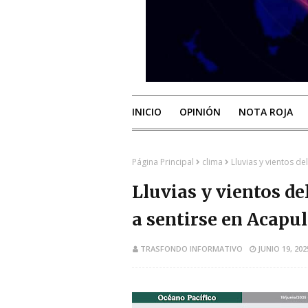
INICIO
OPINIÓN
NOTA ROJA
Página Principal
clima
Lluvias y vientos d
Lluvias y vientos d
a sentirse en Acapu
TRASFONDO INFORMATIVO
JUNIO 19, 202