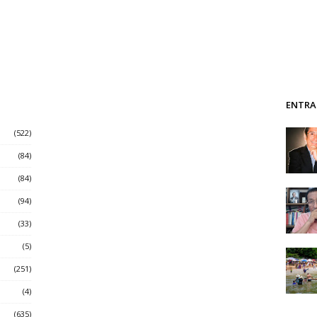
ENTRA
(522)
(84)
(84)
(94)
(33)
(5)
(251)
(4)
(635)